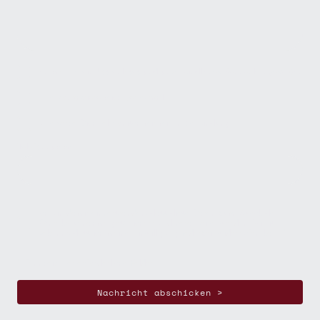
Ich möchte ein kostenloses und unverbindliches Kennenlerngespräch
Bitte kontaktiere mich per e-mail
Bitte setze Dich telefonisch mit mir in Verbindung
Telefonnummer
Ich bin damit einverstanden, dass diese Daten zum Zweck der
Kontaktaufnahme gespeichert und verarbeitet werden. Mir ist
bekannt, dass ich meine Einwilligung jederzeit widerrufen kann.*
* Kennzeichnet erforderliche Felder
Nachricht abschicken >