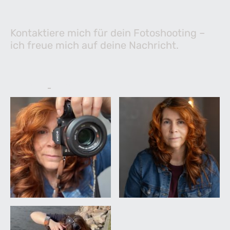
Szene setzen?
Kontaktiere mich für dein Fotoshooting –
ich freue mich auf deine Nachricht.
E-Mail:
i
nfo@nicolebauer.net